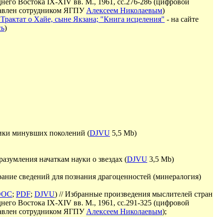
его Востока IX-XIV вв. М., 1961, сс.276-286
(
цифровой
тавлен сотрудником ЯГПУ
Алексеем Николаевым
)
Трактат о Хайе, сыне Якзана; "Книга исцеления"
- на сайте
сь
)
ики минувших поколений (
DJVU
5,5 Mb)
азумления начаткам науки о звездах (
DJVU
3
,5 Mb)
ание сведений для познания драгоценностей (минералогия)
DOC
;
PDF
;
DJVU
) // Избранные произведения мыслителей стран
него Востока IX-XIV вв. М., 1961, сс.291-325
(
цифровой
тавлен сотрудником ЯГПУ
Алексеем Николаевым
);