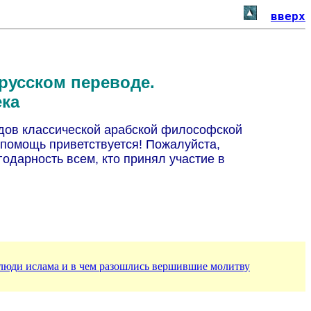
вверх
русском переводе.
ека
одов классической арабской философской
 помощь приветствуется! Пожалуйста,
годарность всем, кто принял участие в
люди ислама и в чем разошлись вершившие молитву