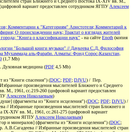
слителей стран Ближнего и Среднего Востока IX-XIV вв. М.,
(
цифровой вариант предоставлен сотрудником ЯГПУ
Алексеем
ов; Комментарии к "Категориям" Аристотеля; Комментарий к
ирия; О происхождении наук; Трактат о взглядах жителей
 города; "Книга о классификации наук"
- на сайте
Enoth
(копия
ологии "Большой книги музыки"
//
Даукеева С.Д. Философия
а Мухаммада аль-Фараби. Алматы: Фонд Сорос-Казахстан,
9
(1,7 Mb)
и. Духовная медицина (
PDF
4,5 Mb
)
т из "Книги спасения") (
DOC
;
PDF
;
DJVU
) / Пер.
/ Избранные произведения мыслителей Ближнего и Среднего
в. М., 1961, сс.219-260
(
цифровой вариант предоставлен
ГПУ
Алексеем Николаевым
)
 душе
]
(фрагменты из "Книги исцеления") (
DOC
;
PDF
;
DJVU
) /
ева // Избранные произведения мыслителей стран Ближнего и
 IX-XIV вв. М., 1961, сс.261-275
(
цифровой вариант
отрудником ЯГПУ
Алексеем Николаевым
)
гор и минералов
]
(фрагменты из "Книги исцеления") (
DOC
;
ер. А.В.Сагадеева // Избранные произведения мыслителей стран