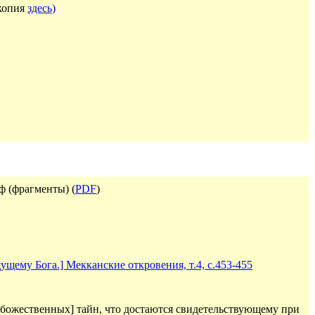
копия
здесь)
ф (фрагменты) (
PDF
)
ущему Бога.] Мекканские откровения, т.4, с.453-455
[божественных] тайн, что достаются свидетельствующему при