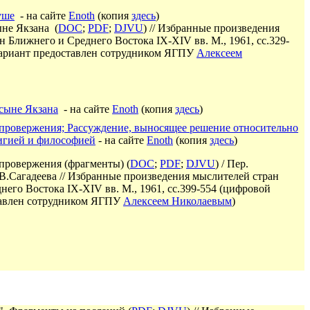
уше
- на сайте
Enoth
(копия
здесь
)
ыне Якзана (
DOC
;
PDF
;
DJVU
) // Избранные произведения
н Ближнего и Среднего Востока IX-XIV вв. М., 1961, сс.329-
ариант предоставлен сотрудником ЯГПУ
Алексеем
 сыне Якзана
- на сайте
Enoth
(копия
здесь
)
провержения; Рассуждение, выносящее решение относительно
игией и философией
- на сайте
Enoth
(копия
здесь
)
провержения (фрагменты) (
DOC
;
PDF
;
DJVU
) / Пер.
В.Сагадеева // Избранные произведения мыслителей стран
него Востока IX-XIV вв. М., 1961, сс.399-554
(
цифровой
тавлен сотрудником ЯГПУ
Алексеем Николаевым
)