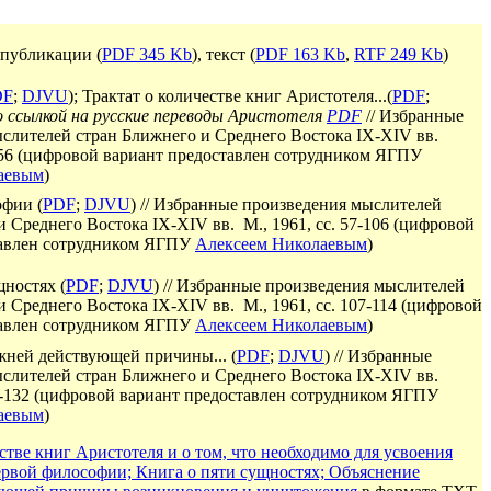
публикации (
PDF 345 Kb
)
, текст (
PDF 163 Kb
,
RTF 249 Kb
)
DF
;
DJVU
)
;
Трактат о количестве книг Аристотеля...
(
PDF
;
 ссылкой на русские переводы Аристотеля
PDF
// Избранные
слителей стран Ближнего и Среднего Востока IX-XIV вв.
56
(
цифровой вариант предоставлен сотрудником ЯГПУ
аевым
)
офии
(
PDF
;
DJVU
)
// Избранные произведения мыслителей
 Среднего Востока IX-XIV вв. М., 1961, сс. 5
7-106
(
цифровой
тавлен сотрудником ЯГПУ
Алексеем Николаевым
)
щностях
(
PDF
;
DJVU
)
// Избранные произведения мыслителей
и Среднего Востока IX-XIV вв. М., 1961, сс.
107-114
(
цифровой
тавлен сотрудником ЯГПУ
Алексеем Николаевым
)
жней действующей причины
...
(
PDF
;
DJVU
)
// Избранные
слителей стран Ближнего и Среднего Востока IX-XIV вв.
-132
(
цифровой вариант предоставлен сотрудником ЯГПУ
аевым
)
стве книг Аристотеля и о том, что необходимо для усвоения
рвой философии; Книга о пяти сущностях; Объяснение