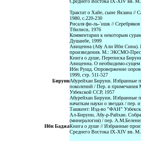
Среднего Востока IX-XIV вв. М.,
Трактат о Хайе, сыне Якзана // С
1980, с.220-230
Рисаля фи-ль-`ишк // Серебряко
Тбилиси, 1976
Комментарии к некоторым сурам
Душанбе, 1999
Авиценна (Абу Али Ибн Сина). 
произведения. М.: ЭКСМО-Пресс,
Книга о душе, Переписка Бируни
Авиценна. О необходимо-сущем (
Ибн Рушд. Опровержение опров
1999, стр. 511-527
Бируни
Абурейхан Бируни. Избранные п
поколений / Пер. и примечания 
Узбекской ССР, 1957
Абурейхан Бируни. Избранные п
начаткам науки о звездах / пер.
Ташкент: Изд-во "ФАН" Узбекск
Ал-Бируни, Абу-р-Райхан. Собр
(минералогия) / пер. А.М.Белен
Ибн Баджа
Книга о душе // Избранные про
Среднего Востока IX-XIV вв. М.,