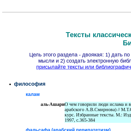
Тексты классичес
Би
Цель этого раздела - двоякая: 1) дать
мысли и 2) создать электронную биб
присылайте тексты или библиографич
философия
калам
аль-Ашари
О чем говорили люди ислама и в
арабского А.В.Смирнова) // М.Т
курс. Избранные тексты. М.: Из
1997, с.365-384
фальсафа (арабский перипатетизм)