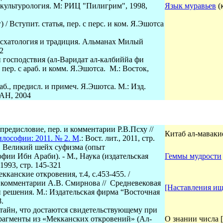
, культурология. М: РИЦ "Пилигрим", 1998,
Язык муравьев
(
/ Вступит. статья, пер. с перс. и ком. Я.Эшотса
 Эсхатология и традиция. Альманах Милый
2
 господствия (ал-Варидат ал-калбиййа фи
 пер. с араб. и комм. Я.Эшотса. М.: Восток,
аб., предисл. и примеч. Я.Эшотса. М.: Изд.
РАН, 2004
 предисловие, пер. и комментарии Р.В.Псху
//
Китаб ал-маваки
лософии: 2011. № 2. М
.: Вост. лит., 2011, стр.
. Великий шейх суфизма (опыт
фии Ибн Араби). - М., Наука (издательская
Геммы мудрости
1993, стр. 145-321
канские откровения, т.4, с.453-455. /
и комментарии А.В. Смирнова // Средневековая
[Наставления ищ
и решения. М.:
Издательская фирма “Восточная
8.
тайн, что достаются свидетельствующему при
Фрагменты из «Мекканских откровений» (Ал-
О знании числа 