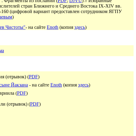
". Фрагменты из посланий (
PDF
;
DJVU
)
// Избранные
слителей стран Ближнего и Среднего Востока IX-XIV вв.
-16
0
(
цифровой вариант предоставлен сотрудником ЯГПУ
аевым
)
ев Чистоты"
- на сайте
Enoth
(копия
здесь
)
ма
я (отрывок) (
PDF
)
 сыне Йакзана
- на сайте
Enoth
(копия
здесь
)
вриила (
PDF
)
и (отрывок) (
PDF
)