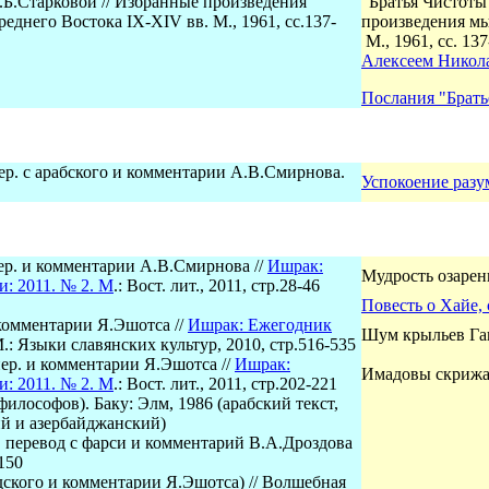
.Б.Старковой // Избранные произведения
"Братья Чистоты
реднего Востока IX-XI
V
вв. М., 1961, сс.137-
произведения мы
М., 1961, сс. 137
Алексеем Никол
Послания "Брать
пер. с арабского и комментарии А.В.Смирнова.
Успокоение разу
пер. и комментарии А.В.Смирнова //
Ишрак:
Мудрость озарени
: 2011. № 2. М
.: Вост. лит., 2011, стр.28-46
Повесть о Хайе,
и комментарии Я.Эшотса
//
Ишрак: Ежегодник
Шум крыльев Га
М.
: Языки славянских культур, 2010, стр.516-535
пер. и комментарии Я.Эшотса
//
Ишрак:
Имадовы скрижал
: 2011. № 2. М
.: Вост. лит., 2011, стр.202-221
философов). Баку: Элм, 1986 (арабский текст,
ий и азербайджанский)
, перевод с фарси и комментарий В.А.Дроздова
-150
дского и комментарии Я.Эшотса) // Волшебная