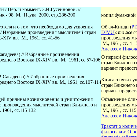
и / Пер. и коммент. З.И.Гусейновой. //
- 98. М.: Наука, 2000, стр.286-300
копия бумажной 
отеля и о том, что необходимо для усвоения
Об ал-Кинди (
P
// Избранные произведения мыслителей стран
DJVU
)
;
то же со
XIV вв. М., 1961, сс. 41-56
произведения мы
М., 1961, сс. 41-
Алексеем Никол
агадеева) // Избранные произведения
О первой филос
еднего Востока IX-XIV вв. М., 1961, сс.57-106
стран Ближнего и
вариант предос
В.Сагадеева) // Избранные произведения
Книга о пяти су
еднего Востока IX-XIV вв. М., 1961, сс.107-114
стран Ближнего 
вариант предос
ей причины возникновения и уничтожения
Объяснение бли
ые произведения мыслителей стран Ближнего и
произведения мы
 1961, сс.115-132
М., 1961, сс.
115
Алексеем Никол
Трактат о количе
философии; О пе