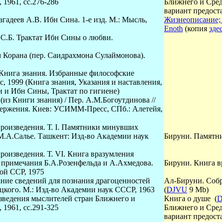
 1961, сс.276-286
Ближнего и Средн
вариант предос
агадеев А.В. Ибн Сина. 1-е изд. М.: Мысль,
Жизнеописание; 
Enoth
(копия
зде
в С.Б. Трактат Ибн Сины о любви.
 Корана (пер. Саидрахмона Сулаймонова).
Книга знания. Избранные философские
 1999 (Книга знания, Указания и наставления,
 и Ибн Сины, Трактат по гигиене)
из Книги знания) / Пер. А.М.Богоутдинова //
ержения. Киев: УСИММ-Пресс, СПб.: Алетейя,
роизведения. Т.
I
. Памятники минувших
М.А.Салье. Ташкент: Изд-во Академии наук
Бируни. Памятн
роизведения. Т.
VI
. Книга вразумления
 и примечания Б.А.Розенфельда и А.Ахмедова.
Бируни. Книга вр
ой ССР, 1975
ание сведений для познания драгоценностей
Ал-Бируни. Собр
ицкого. М.: Изд-во Академии наук СССР, 1963
(
DJVU
9
Mb)
изведения мыслителей стран Ближнего и
Книга о душе (
 1961, сс.291-325
Ближнего и Сред
вариант предос