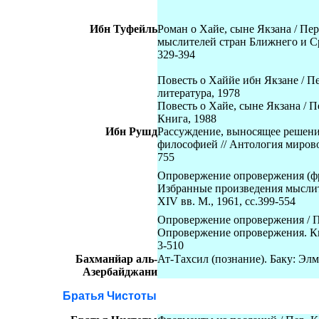
Ибн Туфейль
Роман о Хайе, сыне Якзана / Пе
мыслителей стран Ближнего и Ср
329-394
Повесть о Хаййе ибн Якзане / Пе
литература, 1978
Повесть о Хайе, сыне Якзана / Пе
Книга, 1988
Ибн Рушд
Рассуждение, выносящее решени
философией // Антология мировой
755
Опровержение опровержения (фра
Избранные произведения мыслит
XIV вв. М., 1961, сс.399-554
Опровержение опровержения / Пе
Опровержение опровержения. Ки
3-510
Бахманйар аль-
Ат-Тахсил (познание). Баку: Элм, ч
Азербайджани
Братья Чистоты