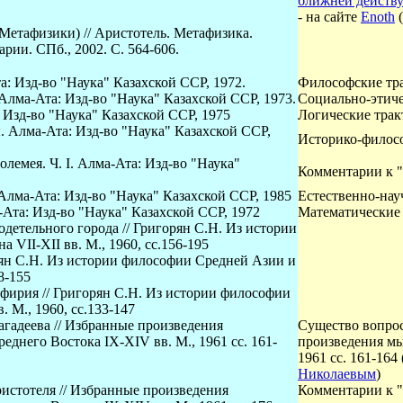
ближней действ
- на сайте
Enoth
(
Метафизики) // Аристотель. Метафизика.
рии. СПб., 2002. С. 564-606.
: Изд-во "Наука" Казахской ССР, 1972.
Философские тра
Алма-Ата: Изд-во "Наука" Казахской ССР, 1973.
Социально-этиче
 Изд-во "Наука" Казахской ССР, 1975
Логические трак
 Алма-Ата: Изд-во "Наука" Казахской ССР,
Историко-филосо
олемея. Ч.
I
. Алма-Ата: Изд-во "Наука"
Комментарии к "
Алма-Ата: Изд-во "Наука" Казахской ССР, 1985
Естественно-нау
Ата: Изд-во "Наука" Казахской ССР, 1972
Математические 
одетельного города // Григорян С.Н. Из истории
VII-XII вв. М., 1960, сс.156-195
рян С.Н. Из истории философии Средней Азии и
8-155
ирия // Григорян С.Н. Из истории философии
. М., 1960, сс.133-147
агадеева // Избранные произведения
Существо вопрос
еднего Востока IX-XIV вв. М., 1961 сс. 161-
произведения мы
1961 сс. 161-164
Николаевым
)
истотеля // Избранные произведения
Комментарии к 