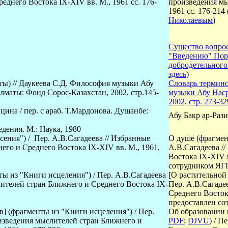
еднего Востока IX-XIV вв. М., 1961 сс. 176-
произведения мы
1961 сс. 176-214
Николаевым
)
Существо вопрос
"Введению" Порф
добродетельного
здесь
)
ы) // Даукеева С.Д. Философия музыки Абу
C
ловарь термин
маты: Фонд Сорос-Казахстан, 2002, стр.145-
музыки Абу Наср
2002,
стр. 273-32
цина / пер. с араб. Т.Мардонова. Душанбе:
Абу Бакр ар-Раз
дения. М.: Наука, 1980
сения") / Пер. А.В.Сагадеева // Избранные
О душе (фрагмен
го и Среднего Востока IX-XIV вв. М., 1961,
А.В.Сагадеева /
Востока IX-XIV в
сотрудником Я
ы из "Книги исцеления") / Пер. А.В.Сагадеева
[
О растительной
ителей стран Ближнего и Среднего Востока IX-
Пер. А.В.Сагаде
Среднего Востока
предоставлен с
в
]
(фрагменты из "Книги исцеления") / Пер.
Об образовании 
изведения мыслителей стран Ближнего и
PDF
;
DJVU
) / П