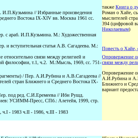
также
Книга о д
р. И.П.Кузьмина // Избранные произведения
Роман о Хайе, с
еднего Востока IX-XIV вв. Москва 1961 сс.
мыслителей стра
394
(
цифровой в
Николаевым
)
р. с араб. И.П.Кузьмина. М.: Художественная
р. и вступительная статья А.В. Сагадеева. М.:
Повесть о Хайе,
е относительно связи между религией и
Опровержение о
 философии, т.1, ч.2. М.:Мысль, 1969, сс. 751-
связи между рел
Опровержение о
гменты) / Пер. А.И.Рубина и А.В.Сагадеева //
А.И.Рубина и А.
елей стран Ближнего и Среднего Востока IX-
Ближнего и Сред
вариант предос
р. под ред. С.И.Еремеева // Ибн Рушд.
ев: УСИММ-Пресс, СПб.: Алетейя, 1999, стр.
.I - 1983 ч.II - 1986, ч.III - 1983