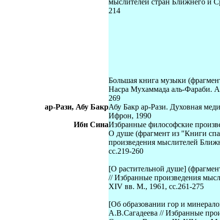
мыслителей стран Ближнего и Ср
214
Большая книга музыки (фрагмент
Насра Мухаммада аль-Фараби. Ал
269
ар-Рази, Абу Бакр
Абу Бакр ар-Рази. Духовная меди
Ифрон, 1990
Ибн Сина
Избранные философские произве
О душе (фрагмент из "Книги спа
произведения мыслителей Ближне
сс.219-260
[
О растительной душе
]
(фрагмент
// Избранные произведения мысл
XIV вв. М., 1961, сс.261-275
[
Об образовании гор и минерало
А.В.Сагадеева // Избранные про