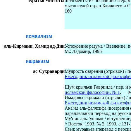
Братья Чистоты
Фрагменты из посланий / Пер. К
мыслителей стран Ближнего и С
160
исмаилизм
аль-Кирмани, Хамид ад-Дин
Успокоение разума / Введение, 
М.: Ладомир, 1995
ишракизм
ас-Сухраварди
Мудрость озарения (отрывок) / 
Ежегодник исламской философии
Шум крыльев Гавриила
/ пер. 
исламской философии. № 1
. — 
Имадовы скрижали (отрывок) / 
Ежегодник исламской философии
Ака'ид аль-фалясифа (воззрения 
параллельный перевод на русск
Му'нис аль-`ушшак / вступление
// Восток, 1993, № 2. 1993, с.131
Язык муравьев (перевод с перси