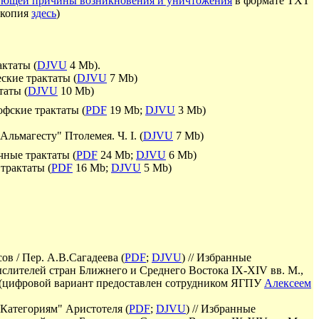
ующей причины возникновения и уничтожения
в формате
TXT
копия
здесь
)
ктаты (
DJVU
4 Mb)
.
ские трактаты (
DJVU
7 Mb)
таты (
DJVU
10 Mb)
фские трактаты (
PDF
19 Mb;
DJVU
3 Mb)
Альмагесту" Птолемея. Ч.
I
. (
DJVU
7 Mb)
чные трактаты
(
PDF
24 Mb;
DJVU
6 Mb)
трактаты (
PDF
16
Mb;
DJVU
5
Mb)
ов / Пер. А.В.Сагадеева
(
PDF
;
DJVU
)
// Избранные
слителей стран Ближнего и Среднего Востока IX-XIV вв. М.,
(
цифровой вариант предоставлен сотрудником ЯГПУ
Алексеем
"Категориям" Аристотеля
(
PDF
;
DJVU
)
// Избранные