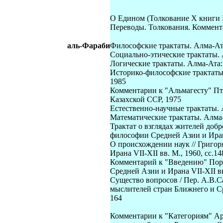
О Едином (Толкование Х книги 
Переводы. Толкования. Коммента
аль-Фараби
Философские трактаты. Алма-Ата
Социально-этические трактаты. 
Логические трактаты. Алма-Ата:
Историко-философские трактаты.
1985
Комментарии к "Альмагесту" Пт
Казахской ССР, 1975
Естественно-научные трактаты. 
Математические трактаты. Алма-
Трактат о взглядах жителей добр
философии Средней Азии и Ирана 
О происхождении наук // Григо
Ирана VII-XII вв. М., 1960, сс.14
Комментарий к "Введению" Порф
Средней Азии и Ирана VII-XII вв
Существо вопросов / Пер. А.В.С
мыслителей стран Ближнего и Ср
164
Комментарии к "Категориям" Ар