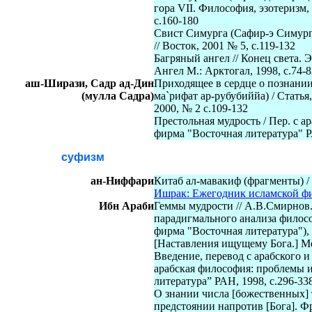
гора VII. Философия, эзотеризм
с.160-180
Свист Симурга (Сафир-э Симург) 
// Восток, 2001 № 5, с.119-132
Багряный ангел // Конец света.
Ангел М.: Арктогал, 1998, с.74-8
аш-Ширази, Садр ад-Дин
Приходящее в сердце о познании
(мулла Садра)
ма`рифат ар-рубубиййа) / Статья,
2000, № 2 с.109-132
Престольная мудрость / Пер. с ар
фирма "Восточная литература" 
суфизм
ан-Ниффари
Китаб ал-мавакиф (фрагменты) /
Ишрак: Ежегодник исламской фи
Ибн Араби
Геммы мудрости // А.В.Смирнов
парадигмального анализа филосо
фирма "Восточная литература"), 
[Наставления ищущему Бога.] Мек
Введение, перевод с арабского 
арабская философия: проблемы 
литература” РАН
, 1998, с.296-33
О знании числа [божественных] 
предстоянии напротив [Бога]. 